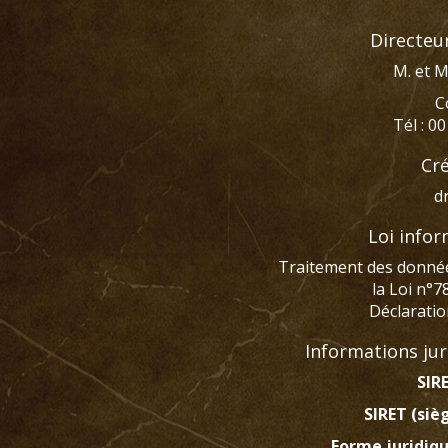
Directeur
M. et 
C
Tél : 0
Cré
d
Loi infor
Traitement des donnée
la Loi n°7
Déclaration
Informations ju
SIRE
SIRET (sièg
Forme juridiqu