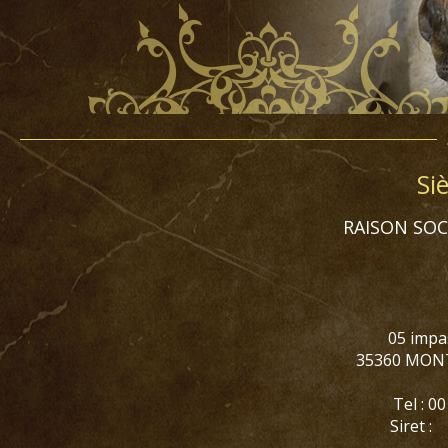
Si
RAISON SOCI
05 impa
35360 MON
Tel : 0
Sire