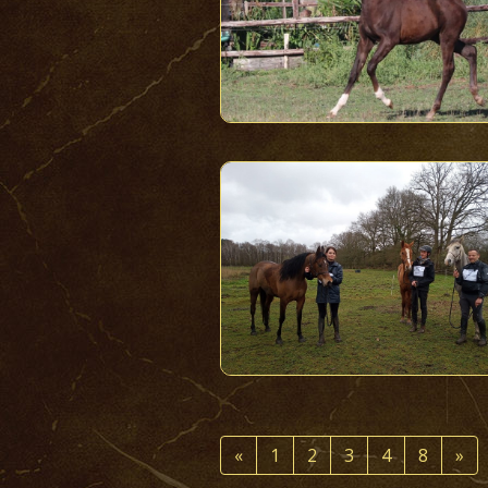
«
1
2
3
4
8
»