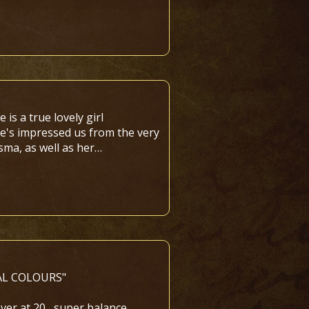
is a true lovely girl
e's impressed us from the very
sma, as well as her…
YAL COLOURS"
er at 20 , super balance ,