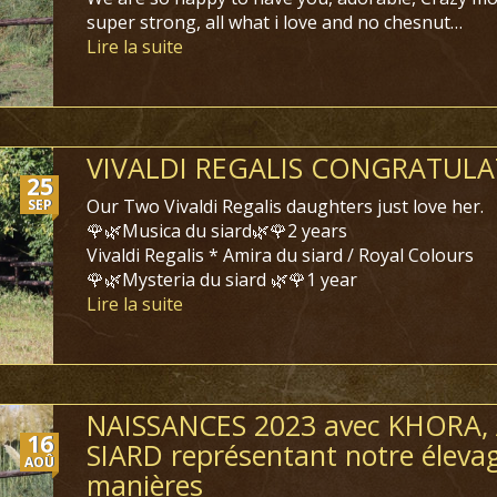
super strong, all what i love and no chesnut…
Lire la suite
VIVALDI REGALIS CONGRATULAT
25
Our Two Vivaldi Regalis daughters just love her.
SEP
🌹🌿Musica du siard🌿🌹2 years
Vivaldi Regalis * Amira du siard / Royal Colours
🌹🌿Mysteria du siard 🌿🌹1 year
Lire la suite
NAISSANCES 2023 avec KHORA,
16
SIARD représentant notre élevage
AOÛ
manières