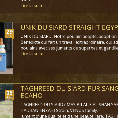
Lire la suite
UNIK DU SIARD STRAIGHT EGY
29
UNIK DU SIARD, Notre poulain adopté, adoption r
SEP
Bénédicte qui fait un travail extraordinaire, qui
poulains avec ses juments de superbes et gentill
Lire la suite
TAGHREED DU SIARD PUR SANG
05
ECAHO
AVR
TAGHREED DU SIARD ( MAS BILAL X AL SHAH SAMIRA
HADBAN ENZAHI Strain, VENUS family.
Jument d'une qualité et d'une beauté rare, TAG