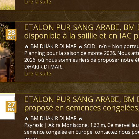
Lire la suite
ETALON PUR-SANG ARABE, BM 
28
disponible à la saillie et en IAC 
OCT
🔥 BM DHAKIR DI MAR 🔥
SCID : n/n = Non porteu
Planning pour la saison de monte 2026. Nous att
2026, où nous sommes fiers de proposer notre é
DHAKIR DI MAR…
Lire la suite
ETALON PUR SANG ARABE, BM 
27
proposé en semences congelées,
FÉV
🔥 BM DHAKIR DI MAR 🔥
Psyrasic | Akira Moniscone,
1.62 m,
Ce merveilleu
semence congelée en Europe, contactez nous pour 
toute…