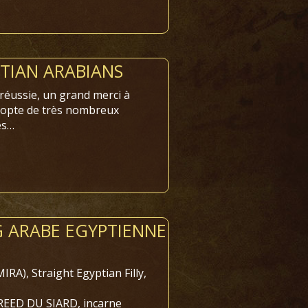
PTIAN ARABIANS
éussie, un grand merci à
 adopte de très nombreux
es…
 ARABE EGYPTIENNE
), Straight Egyptian Filly,
HREED DU SIARD, incarne