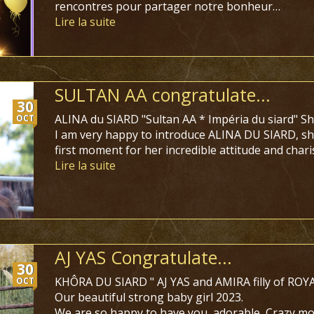
rencontres pour partager notre bonheur…
Lire la suite
SULTAN AA congratulate...
30
ALINA du SIARD "Sultan AA * Impéria du siard" She 
OCT
I am very happy to introduce ALINA DU SIARD, sh
first moment for her incredible attitude and chari
Lire la suite
AJ YAS Congratulate...
30
KHÔRA DU SIARD " AJ YAS and AMIRA filly of RO
OCT
Our beautiful strong baby girl 2023.
We are so happy to have you, adorable, Crazy mov