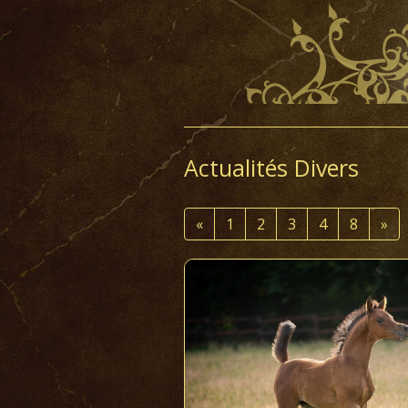
Actualités Divers
«
1
2
3
4
8
»