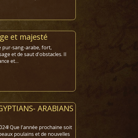
age et majesté
e pur-sang-arabe, fort,
age et de saut d'obstacles. Il
ance et…
GYPTIANS- ARABIANS
024! Que l'année prochaine soit
beaux poulains et de nouvelles