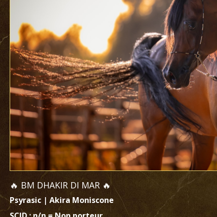
🔥 BM DHAKIR DI MAR 🔥
Psyrasic | Akira Moniscone
SCID : n/n = Non porteur