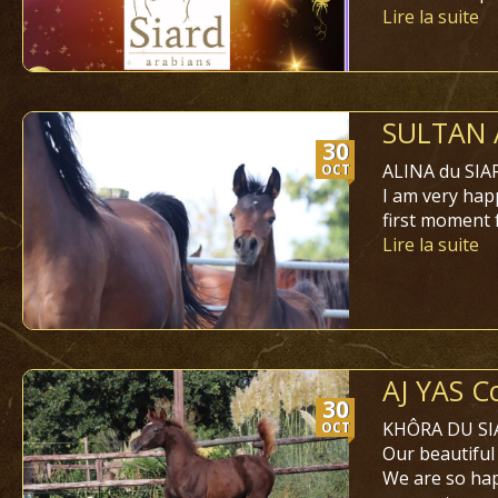
Lire la suite
SULTAN A
30
ALINA du SIARD
OCT
I am very hap
first moment f
Lire la suite
AJ YAS Co
30
KHÔRA DU SIA
OCT
Our beautiful
We are so hap