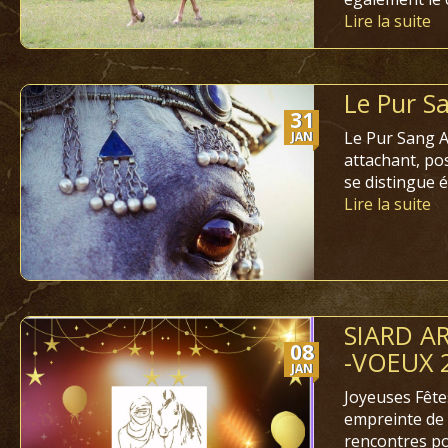
Lire la suite
Le Pur S
31
Le Pur Sang Ar
JAN
attachant, pos
se distingue 
Lire la suite
SIARD A
08
-VOEUX 
JAN
Joyeuses Fête
empreinte de 
rencontres p