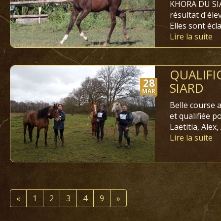
KHORA DU SIA
résultat d'él
Elles sont écl
Lire la suite
QUALIFI
28
SIARD
MAR
Belle course
et qualifiée 
Laëtitia, Alex
Lire la suite
«
1
2
3
4
9
»