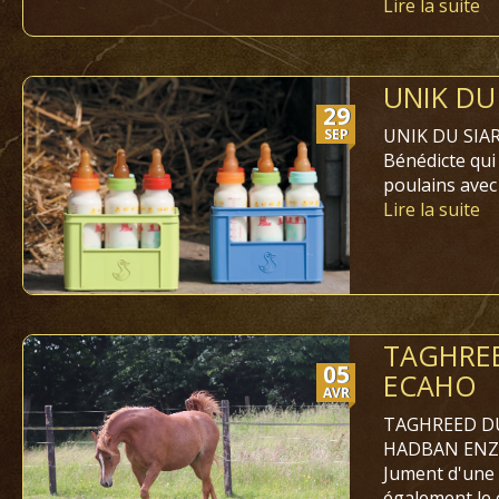
Lire la suite
UNIK DU
29
UNIK DU SIARD
SEP
Bénédicte qui 
poulains avec
Lire la suite
TAGHREE
05
ECAHO
AVR
TAGHREED DU S
HADBAN ENZAH
Jument d'une 
également le 