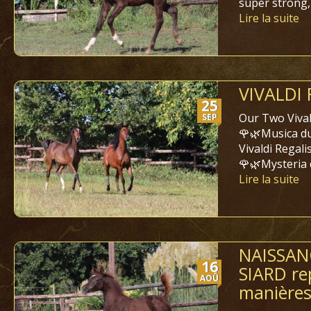
super strong,
Lire la suite
VIVALDI
25
Our Two Vival
SEP
🌹🌿Musica du
Vivaldi Regali
🌹🌿Mysteria 
Lire la suite
NAISSAN
16
SIARD rep
AOÛ
manière