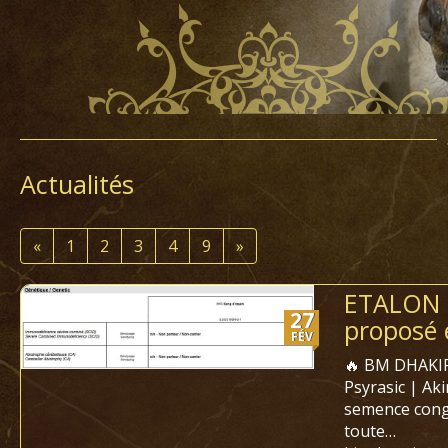
Actualités
«
1
2
3
4
9
»
ETALON 
27
proposé 
FÉV
🔥 BM DHAKIR
Psyrasic | Ak
semence conge
toute…