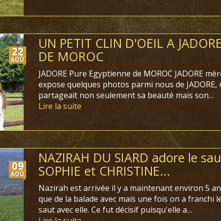
UN PETIT CLIN D'OEIL A JADOR
22
DE MOROC
AOÛ
JADORE Pure Egyptienne de MOROC JADORE mère 
expose quelques photos parmi nous de JADORE, 
partageait non seulement sa beauté mais son…
Lire la suite
NAZIRAH DU SIARD adore le saut
09
SOPHIE et CHRISTINE...
AOÛ
Nazirah est arrivée il y a maintenant environ 5 an
que de la balade avec mais une fois on a franchi l
saut avec elle. Ce fut décisif puisqu'elle a…
Lire la suite