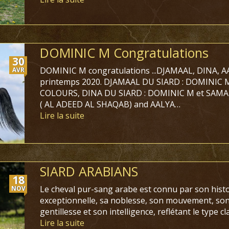
DOMINIC M Congratulations
30
DOMINIC M congratulations ...DJAMAAL, DINA, A
AVR
printemps 2020.
DJAMAAL DU SIARD : DOMINIC M
COLOURS, DINA DU SIARD : DOMINIC M et SAM
( AL ADEED AL SHAQAB) and AALYA…
Lire la suite
SIARD ARABIANS
18
Le cheval pur-sang arabe est connu par son histo
NOV
exceptionnelle, sa noblesse, son mouvement, son
gentillesse et son intelligence, reflétant le type cl
Lire la suite