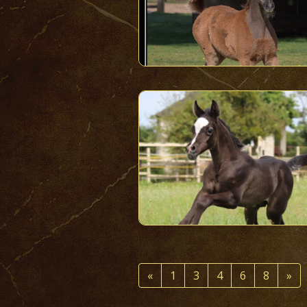
«
1
3
4
6
8
»