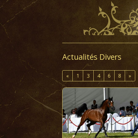
Actualités Divers
«
1
3
4
6
8
»