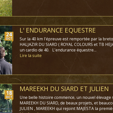
L' ENDURANCE EQUESTRE
24
Sur la 40 km l'épreuve est remportée par la bre
OCT
HALJAZIR DU SIARD ( ROYAL COLOURS et TB HEJAZ
un cardio de 40.
L'endurance équestre…
Lire la suite
MAREEKH DU SIARD ET JULIEN
18
Une belle histoire commence, un nouvel élevage s
OCT
MAREEKH DU SIARD, de beaux projets, et beaucoup
JULIEN , MAREEKH qui rejoint MAJESTA la premièr