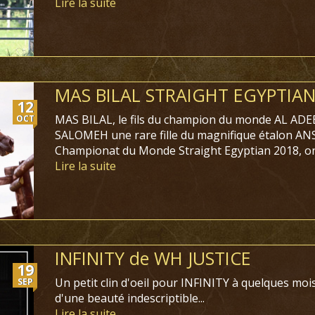
Lire la suite
MAS BILAL STRAIGHT EGYPTIAN
12
MAS BILAL, le fils du champion du monde AL AD
OCT
SALOMEH une rare fille du magnifique étalon AN
Championat du Monde Straight Egyptian 2018, o
Lire la suite
INFINITY de WH JUSTICE
19
Un petit clin d'oeil pour INFINITY à quelques mo
SEP
d'une beauté indescriptible...
Lire la suite